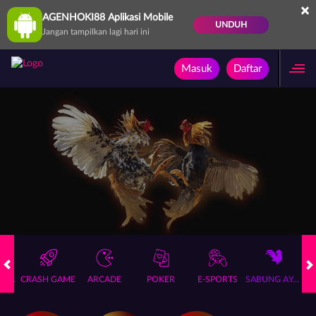
×
AGENHOKI88 Aplikasi Mobile
UNDUH
Jangan tampilkan lagi hari ini
Masuk
Daftar
AGA
CRASH GAME
ARCADE
POKER
E-SPORTS
SABUNG AYAM