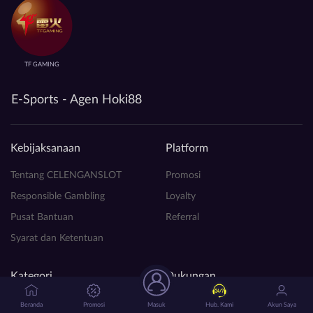
TF GAMING
E-Sports - Agen Hoki88
Kebijaksanaan
Platform
Tentang CELENGANSLOT
Promosi
Responsible Gambling
Loyalty
Pusat Bantuan
Referral
Syarat dan Ketentuan
Kategori
Dukungan
Hot Games
+62 877-4214-3490
Beranda
Promosi
Masuk
Hub. Kami
Akun Saya