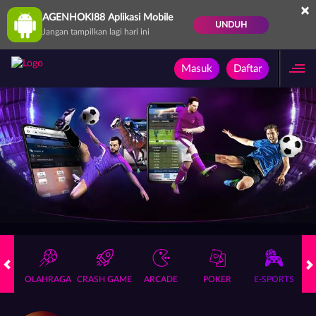
×
AGENHOKI88 Aplikasi Mobile
UNDUH
Jangan tampilkan lagi hari ini
Masuk
Daftar
L
OLAHRAGA
CRASH GAME
ARCADE
POKER
E-SPORTS