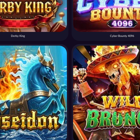
Derby King
Cyber Bounty 4096