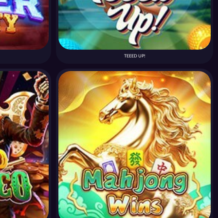
TEEED UP!