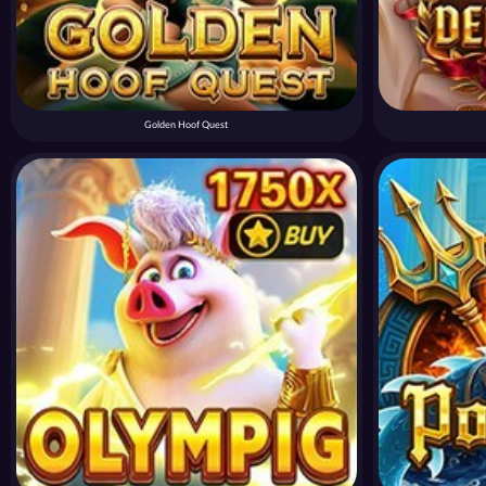
Golden Hoof Quest