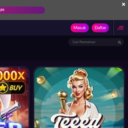
×
UH
Masuk
Daftar