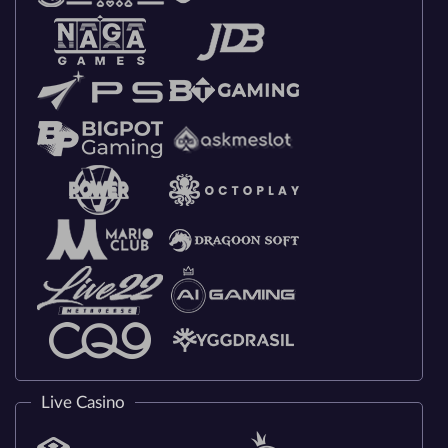
Live Casino