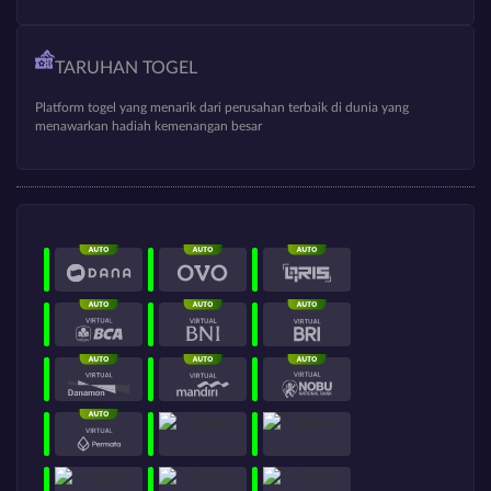
TARUHAN TOGEL
Platform togel yang menarik dari perusahan terbaik di dunia yang
menawarkan hadiah kemenangan besar