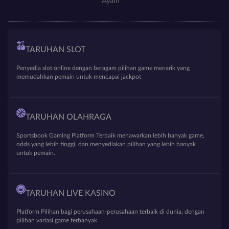
Ayam
TARUHAN SLOT
Penyedia slot online dengan beragam pilihan game menarik yang
memudahkan pemain untuk mencapai jackpot
TARUHAN OLAHRAGA
Sportsbook Gaming Platform Terbaik menawarkan lebih banyak game,
odds yang lebih tinggi, dan menyediakan pilihan yang lebih banyak
untuk pemain.
TARUHAN LIVE KASINO
Platform Pilihan bagi perusahaan-perusahaan terbaik di dunia, dengan
pilihan variasi game terbanyak