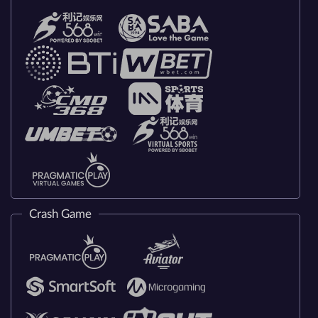
Crash Game