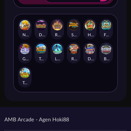
Nova Crash : The Legends of Power
Dart Fest
Ring of Hopeful
Scoop Blessing
Horse Racing
Fruit Roulette Slots
Ghost Busters
Treasure of Pirate
Lagend of Shooter
Real Slap
Drop Racing
Bomb Defusal
Treasure Land
AMB Arcade - Agen Hoki88