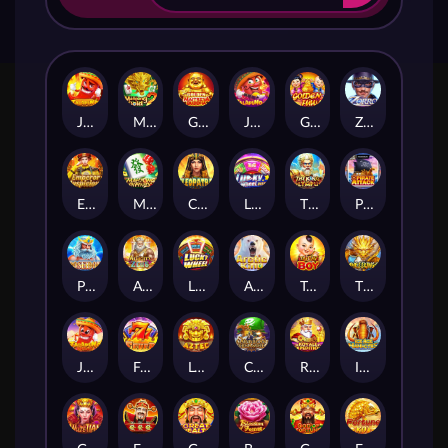
Jalapeno
MahJong Gold 2
Golden Maitreya Buddha
Jalapeno 2
Golden Fuwa
Zorro
Emperor Auspicious
Mahjong Infinity
Cleopatra
Lucky Wheel Deluxe
The King Of Olympus
Pirate Attack
Poseidon
Almighty Zeus
Lucky Wheel
Arctic King
Taichi Boy
Three Kings
Jalapeno Burst
Fever 777
Legend of Aztec
Caribbean Treasure
Royale Expedition
Ice Age Mammoths