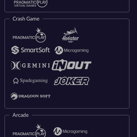
Crash Game
Arcade