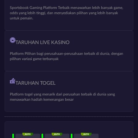
Sportsbook Gaming Platform Terbaik menawarkan lebih banyak game,
odds yang lebih tinggi, dan menyediakan pilihan yang lebih banyak
untuk pemain.
TARUHAN LIVE KASINO
Platform Pilihan bagi perusahaan-perusahaan terbaik di dunia, dengan
pilihan variasi game terbanyak
TARUHAN TOGEL
Platform togel yang menarik dari perusahan terbaik di dunia yang
menawarkan hadiah kemenangan besar