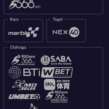
Race
Togel
Olahraga