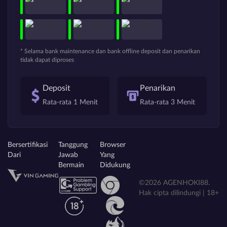
* Selama bank maintenance dan bank offline deposit dan penarikan
tidak dapat diproses
Deposit
Penarikan
Rata-rata 1 Menit
Rata-rata 3 Menit
Bersertifikasi
Tanggung
Browser
Dari
Jawab
Yang
Bermain
Didukung
©2026 AGENHOKI88.
Hak cipta dilindungi | 18+