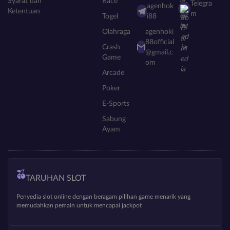
Syarat dan
Race
Telegra
agenhok
Ketentuan
m
Togel
i88
Olahraga
agenhoki
88official
Crash
@gmail.c
Game
om
Arcade
Poker
E-Sports
Sabung
Ayam
TARUHAN SLOT
Penyedia slot online dengan beragam pilihan game menarik yang
memudahkan pemain untuk mencapai jackpot