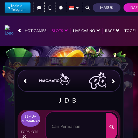
Main di
MASUK
DAF
Telegram
IDR
12,745,223,
HOT GAMES
SLOTS
LIVE CASINO
RACE
TOGEL
JDB
SEMUA
PERMAINAN
TOP
SLOTS
20