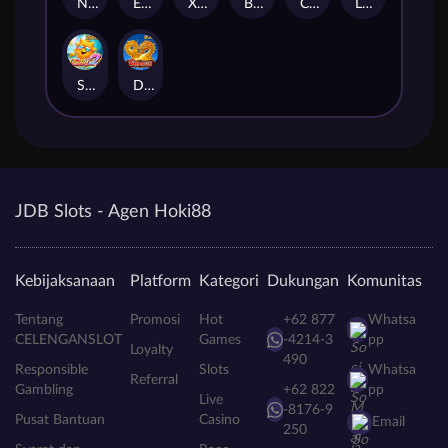
Napoleon
Elemental Link Water
XiYangYang
Banana Saga
CooCoo Farm
LuckyDiamond
Spindrift2
Dragon
JDB Slots - Agen Hoki88
Kebijaksanaan
Platform
Kategori
Dukungan
Komunitas
Tentang
Promosi
Hot
+62 877
Whatsa
CELENGANSLOT
Games
-4214-3
pp
Loyalty
490
Responsible
Slots
Whatsa
Referral
Gambling
+62 822
pp
Live
-8176-9
Pusat Bantuan
Casino
Email
250