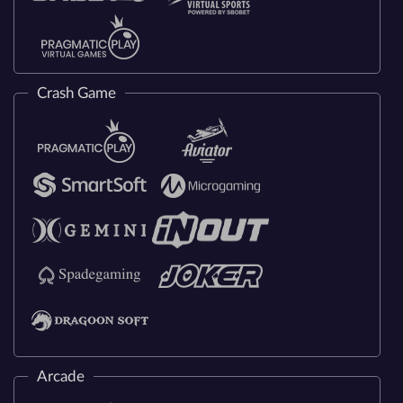
Crash Game
Arcade