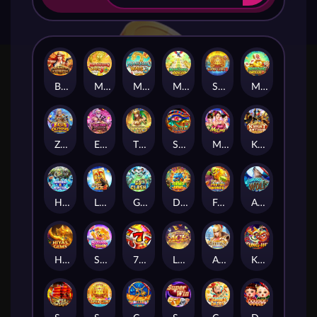
BOUNTY EXPRESS
MAHJONG WAYS 3+
MAHJONG WAYS 3
MAHJONG：ORIGIN
SUPER GEMS 2
MAHJONG: ORIGIN 2
ZEUS OF OLYMPUS
ELECTRIC ZEUS
TREASURES OF AZTEC Z
SUPER AWESOME
My Lord
KNIGHT ARTHUR
Horde 2 Winter
LUCKY ACE 2
Go Clash
Deng Deng
For The Horde
Aurora Wolf
HIYAS GEMS
SUGAR TEDDY
777
LUCKY ACE
ATHENA LUCKY SPREAD
Kung Hei