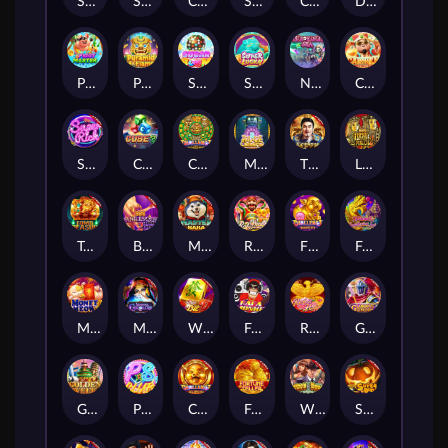
Super Powerful
SUPER GEMS
CHALLENGE・FU LU SHOU XI
Super Win
CAISHEN DADDY
Double Happiness
Piggy Master
PYRAMID OF FLAMES
SUGAR BOOM
SUPER LUCKY
NECROMANCER SHA
CAISHEN-LUCKY SPREAD
Super Rich
CUBE?
Challenge・Mayan Calendar
MYSTIC LEGEND 2
The Empire
Lucky Poker 2
Tomb Treasure
Burlesque 2
MASTER HAHA
Rat of Wealth
FEATURE BUY - Golden Pig
FANTASY - SOUTHEAST ASIA
Money Meow
Madame Caroline
What The FA
Fa Fa Monkey
Rich & Happy
Glorious Kingdom
Golden Week
PS Club
Challenge・Golden Pig
Fortune Teller
Who's The Boss
Super Boom