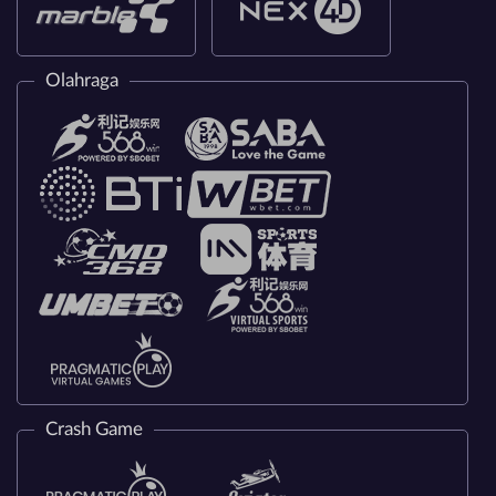
Olahraga
Crash Game