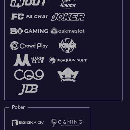
Poker