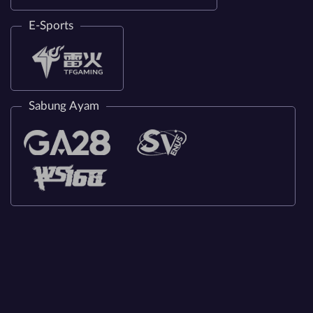
E-Sports
Sabung Ayam