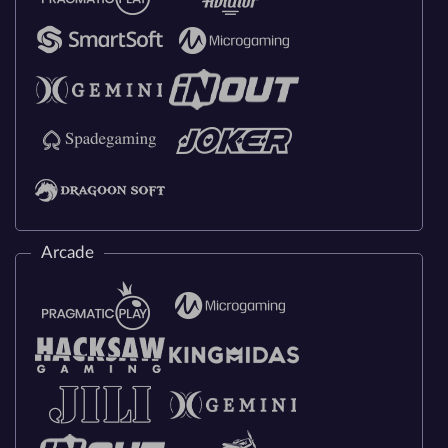
Arcade