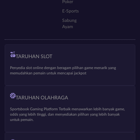
Poker
E-Sports
Sabung
Ayam
TARUHAN SLOT
Penyedia slot online dengan beragam pilihan game menarik yang
memudahkan pemain untuk mencapai jackpot
TARUHAN OLAHRAGA
Sportsbook Gaming Platform Terbaik menawarkan lebih banyak game,
odds yang lebih tinggi, dan menyediakan pilihan yang lebih banyak
untuk pemain.