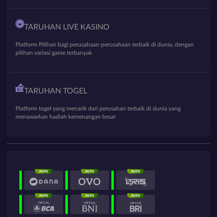
TARUHAN LIVE KASINO
Platform Pilihan bagi perusahaan-perusahaan terbaik di dunia, dengan
pilihan variasi game terbanyak
TARUHAN TOGEL
Platform togel yang menarik dari perusahan terbaik di dunia yang
menawarkan hadiah kemenangan besar