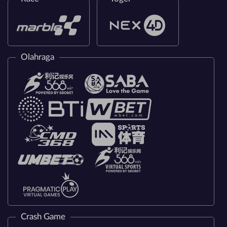
Olahraga
Crash Game