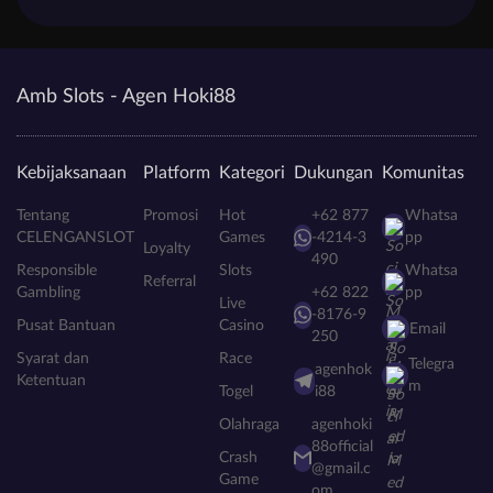
Amb Slots - Agen Hoki88
Kebijaksanaan
Platform
Kategori
Dukungan
Komunitas
Tentang
Promosi
Hot
+62 877
Whatsa
CELENGANSLOT
Games
-4214-3
pp
Loyalty
490
Responsible
Slots
Whatsa
Referral
Gambling
+62 822
pp
Live
-8176-9
Pusat Bantuan
Casino
Email
250
Syarat dan
Race
Telegra
agenhok
Ketentuan
m
Togel
i88
Olahraga
agenhoki
88official
Crash
@gmail.c
Game
om