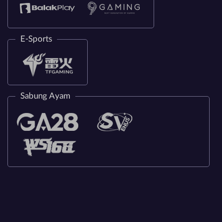
E-Sports
Sabung Ayam