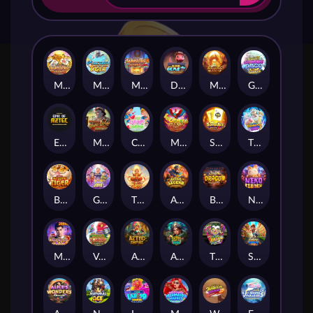
Mahjong Legend
Mahjong of the White Tiger
Mahjong Legend Xmas
Dino Gems
Mahjong Legacy
Government Disco
Epic of Aztec
Mafia Ways
Cupid's Garden
Mahjong of the Phoenix
Super Ace X
The Beat of Olympus 1000
Blessing of the Tiger
Government Joke
The Monkey King
Aztec Legend
Blessing of the Dragon
Neko Reborn
Mafia Ways II : Metro Haven Heist
Veggies Bonanza
Aztec Empire
Aztec Empire 1000
The King Joker
Subway Runner